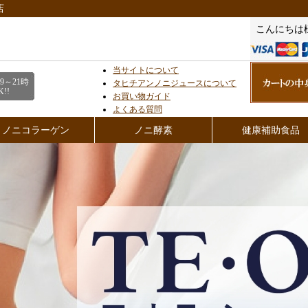
店
こんにちは
当サイトについて
9～21時
タヒチアンノニジュースについて
!!
お買い物ガイド
よくある質問
ノニコラーゲン
ノニ酵素
健康補助食品