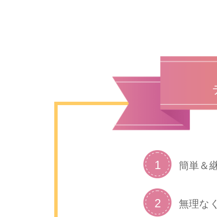
1
簡単＆
2
無理な