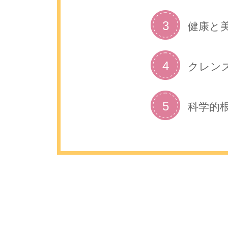
3
健康と
4
クレン
5
科学的