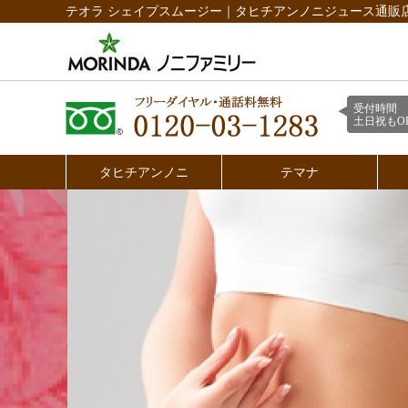
テオラ シェイプスムージー｜タヒチアンノニジュース通販
受付時間 
土日祝もOK
タヒチアンノニ
テマナ